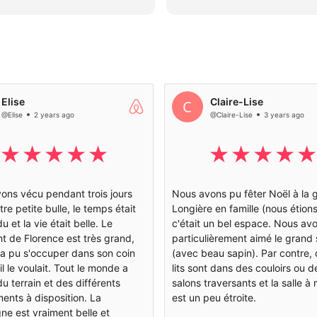
euils qui s'aventuraient à
correct mais le ménage est
imité de la maison!
limite acceptable pour un
logement qui accueille des
différents tous les weeken
Nous avons apprécié les
différents espaces de jeux.
Elise
Claire-Lise
@Elise
2 years ago
@Claire-Lise
3 years ago
ons vécu pendant trois jours
Nous avons pu fêter Noël à la 
re petite bulle, le temps était
Longière en famille (nous étions
 et la vie était belle. Le
c'était un bel espace. Nous av
t de Florence est très grand,
particulièrement aimé le grand 
a pu s'occuper dans son coin
(avec beau sapin). Par contre, 
 le voulait. Tout le monde a
lits sont dans des couloirs ou d
du terrain et des différents
salons traversants et la salle à
ents à disposition. La
est un peu étroite.
e est vraiment belle et