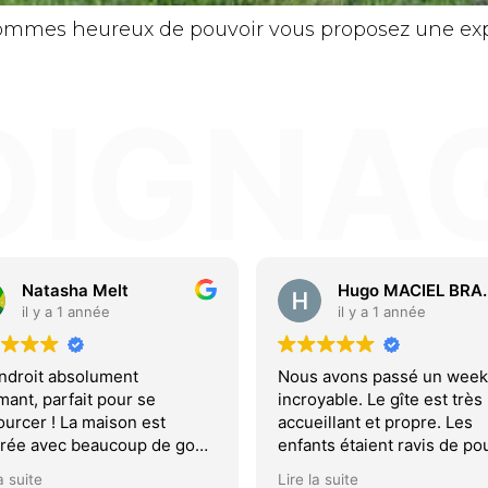
sommes heureux de pouvoir vous proposez une expe
OIGNA
Hugo MACIEL BRANQUINHO
L. Nathalie
il y a 1 année
il y a 1 année
 avons passé un week end
Nous avons passé un agré
yable. Le gîte est très
week-end car la maison est
illant et propre. Les
pensé. Cependant, la literie
ts étaient ravis de pouvoir
améliorer et le ménage est
rver chaque matin les
peu bâclé. Pour une nuit c'
a suite
Lire la suite