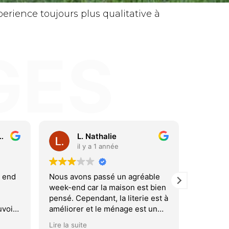
rience toujours plus qualitative à
GES
marielle ferrouillat
il y a 2 ans
i
able
Cadre idéal pour un week-end
J'ai pas
 bien
familial réunissant plusieurs
la Grese
 est à
générations. Volumes généreux
d'amis, a
 un
permettant le confort de chacun.
anticipé.
est
Équipements adaptés aux
Le cadre
Lire la suite
Lire la su