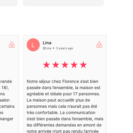
familles nombreuses.
de la vil
Magnifique salon cathédrale
effréné.
 gens
pour des apéros très conviviaux.
milieu d
d.
Très bel extérieur qui nous a
un charma
permis une jolie chasse aux
demeure 
œufs et des activités diverses.
La bâtis
Nous recommandons l’adresse.
équipem
Lina
notammen
@Lina
3 years ago
l'hygièn
feu dans
La commu
a été flu
très cha
grande
Notre séjour chez Florence s’est bien
Merci en
 18),
passée dans l’ensemble, la maison est
fabuleux
ons
agréable et idéale pour 17 personnes.
la maiso
salon
La maison peut accueillir plus de
A très vit
certains
personnes mais cela n’aurait pas été
es
très confortable. La communication
 manger
s’est bien passée dans l’ensemble, mais
les différentes demandes en amont de
notre arrivée n’ont pas rendu l’arrivée