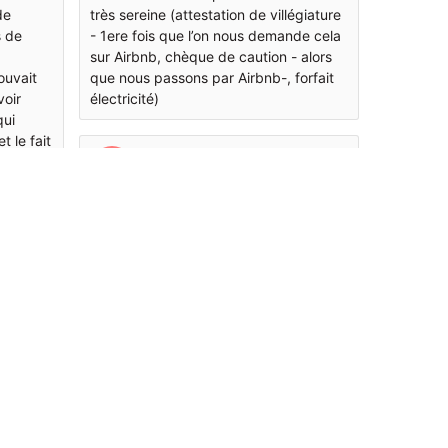
de
très sereine (attestation de villégiature
s de
- 1ere fois que l’on nous demande cela
sur Airbnb, chèque de caution - alors
ouvait
que nous passons par Airbnb-, forfait
voir
électricité)
qui
t le fait
Manoël
aution
@Manoël
3 years ago
ment à
ur
re nous
 barré
Lieu très convivial, idéal pour un
weekend en famille ou entre amis !
e de
Maison très bien équipée, propre avec
un espace jardin pour differentes
activités ludiques (petanque, panier de
basket, ping-pong, badminton) !
Florence est très réactive dans sa