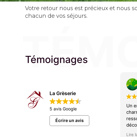
Votre retour nous est précieux et nous 
chacun de vos séjours.
TÉM
Témoignages
Natasha Melt
il y a 1 année
La Grèserie
Un endroit absolument
Nous
5 avis Google
charmant, parfait pour se
incro
ressourcer ! La maison est
accue
Écrire un avis
décorée avec beaucoup de goût,
enfan
propre, confortable, et tout est
obse
Lire la suite
Lire l