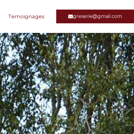
Temoignages
greserie@gmail.com