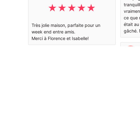
tranquil
vraimen
ce que 
était au
Très jolie maison, parfaite pour un
gâché. M
week end entre amis.
Merci à Florence et Isabelle!
Notre s
avec de
Florence
d'Happon
La mais
bons é
boulodr
fléchett