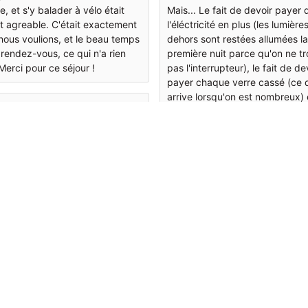
le, et s'y balader à vélo était
Mais... Le fait de devoir payer 
t agreable. C'était exactement
l'éléctricité en plus (les lumière
nous voulions, et le beau temps
dehors sont restées allumées la
 rendez-vous, ce qui n'a rien
première nuit parce qu'on ne tr
erci pour ce séjour !
pas l'interrupteur), le fait de de
payer chaque verre cassé (ce 
arrive lorsqu'on est nombreux) e
Francois
de ne pas avoir le chèque de c
@Francois
3 years ago
de 500 euros rendu immédiate
la sortie ont rendu la fin du séjo
légèrement amer. La propriétai
a envoyé une photo du chèque
quelques jours plus tard.
éjour pour fêter mes 40 ans
C'est dommage parce qu'elle
s amis dans la maison de
complique les choses plutôt qu
 dans le petit village
faire confiance à la politique
viliers s'est bien passé.
d'assurance d'Airbnb.
on est très grande, possède de
quipements comme le
ome, table de ping-pong,
René
es et vélos (nous ne nous en